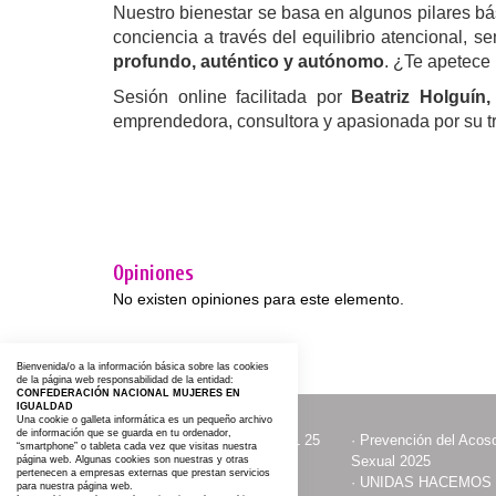
Nuestro bienestar se basa en algunos pilares bás
conciencia a través del equilibrio atencional, 
profundo, auténtico y autónomo
. ¿Te apetece 
Sesión online facilitada por
Beatriz Holguín,
emprendedora, consultora y apasionada por su 
Opiniones
No existen opiniones para este elemento.
Bienvenida/o a la información básica sobre las cookies
de la página web responsabilidad de la entidad:
CONFEDERACIÓN NACIONAL MUJERES EN
IGUALDAD
Una cookie o galleta informática es un pequeño archivo
de información que se guarda en tu ordenador,
·
ACTOS CON MOTIVO DEL 25
·
Prevención del Acoso
“smartphone” o tableta cada vez que visitas nuestra
NOVIEMBRE
Sexual 2025
página web. Algunas cookies son nuestras y otras
pertenecen a empresas externas que prestan servicios
·
Contacta y Asóciate
·
UNIDAS HACEMOS
para nuestra página web.