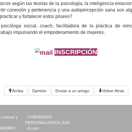
icos según las teorías de la psicología, la inteligencia emocion
sentir conexión y pertenencia y una autopercepción sana son al
practicar y fortalecer estos pilares?
psicóloga social,
coach
, facilitadora de la práctica de
mind
trabajo impulsando el empoderamiento de mujeres.
INSCRIPCIÓN
Arriba
Opinión
Enviar a un amigo
Volver Atrás
 Laboral y
·
ITINERARIOS
PERSONALIZADOS 2025
 MADRID
·
Acción