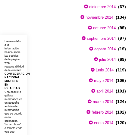
(67)
diciembre 2014
(134)
noviembre 2014
(99)
octubre 2014
(97)
septiembre 2014
Bienvenida/o
a la
(19)
agosto 2014
información
básica sobre
las cookies
(69)
julio 2014
de la página
web
responsabilidad
(119)
junio 2014
de la entidad:
CONFEDERACIÓN
NACIONAL
(106)
mayo 2014
MUJERES
EN
IGUALDAD
(101)
abril 2014
Una cookie o
galleta
informática es
(124)
marzo 2014
un pequeño
archivo de
información
(102)
febrero 2014
que se guarda
en tu
ordenador,
(120)
enero 2014
“smartphone”
o tableta cada
vez que