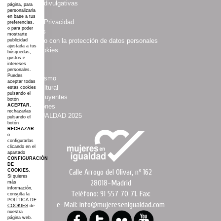
·
Campañas divulgativas
página, para
personalizarla
·
Aviso Legal
en base a tus
·
Política de Privacidad
preferencias,
o para poder
·
Multimedias
mostrarte
·
Compromiso con la protección de datos personales
publicidad
ajustada a tus
·
Política Cookies
búsquedas,
gustos e
·
Boletines
intereses
·
Agenda
personales.
Puedes
·
Asociacionismo
aceptar todas
·
Espacio Cultural
estas cookies
pulsando el
·
Mujeres Influyentes
botón
ACEPTAR
,
·
Colaboraciones
rechazarlas
·
#AGROIGUALDAD 2025
pulsando el
botón
·
Mapa web
RECHAZAR
o
configurarlas
clicando en el
apartado
CONFIGURACIÓN
DE
COOKIES.
Calle Arroyo del Olivar, nº 162
Si quieres
28018-Madrid
más
información,
Teléfono: 91 557 70 71. Fax:
consulta la
POLÍTICA DE
e-Mail: info@mujeresenigualdad.com
COOKIES
de
nuestra
página web.