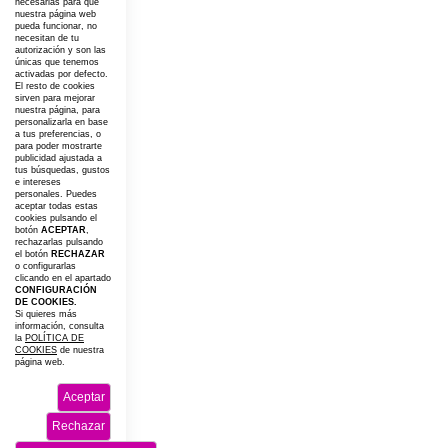
necesarias para que
nuestra página web
pueda funcionar, no
necesitan de tu
autorización y son las
únicas que tenemos
activadas por defecto.
El resto de cookies
sirven para mejorar
nuestra página, para
personalizarla en base
a tus preferencias, o
para poder mostrarte
publicidad ajustada a
tus búsquedas, gustos
e intereses
personales. Puedes
aceptar todas estas
cookies pulsando el
botón
ACEPTAR
,
rechazarlas pulsando
el botón
RECHAZAR
o configurarlas
clicando en el apartado
CONFIGURACIÓN
DE COOKIES.
Si quieres más
información, consulta
la
POLÍTICA DE
COOKIES
de nuestra
página web.
Aceptar
Rechazar