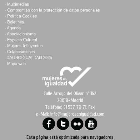
·
Multimedias
·
Compromiso con la protección de datos personales
·
Política Cookies
·
Boletines
·
Agenda
·
Asociacionismo
·
Espacio Cultural
·
Mujeres Influyentes
·
Colaboraciones
·
#AGROIGUALDAD 2025
·
Mapa web
Calle Arroyo del Olivar, nº 162
28018-Madrid
Teléfono: 91 557 70 71. Fax:
e-Mail: info@mujeresenigualdad.com
Esta página está optimizada para navegadores