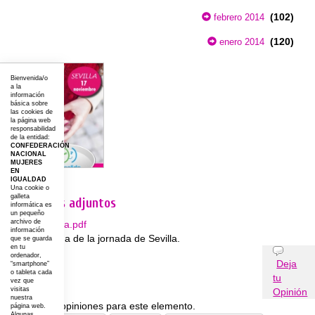
(102)
febrero 2014
(120)
enero 2014
Bienvenida/o
a la
información
básica sobre
las cookies de
la página web
responsabilidad
de la entidad:
CONFEDERACIÓN
NACIONAL
MUJERES
EN
IGUALDAD
Una cookie o
galleta
Documentos adjuntos
informática es
un pequeño
archivo de
programa.pdf
información
Programa de la jornada de Sevilla.
que se guarda
en tu
Opiniones
ordenador,
Deja
“smartphone”
o tableta cada
tu
vez que
visitas
Opinión
nuestra
No existen opiniones para este elemento.
página web.
Algunas