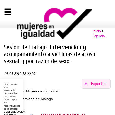
Inicio
>
Agenda
Sesión de trabajo 'Intervención y
acompañamiento a víctimas de acoso
sexual y por razón de sexo"
28-06-2019 12:00:00
Exportar
Bienvenida/o
a la
Organizador: Mujeres en Igualdad
información
básica sobre
las cookies
Lugar: Universidad de Málaga
de la página
web
responsabilidad
de la entidad:
CONFEDERACIÓN