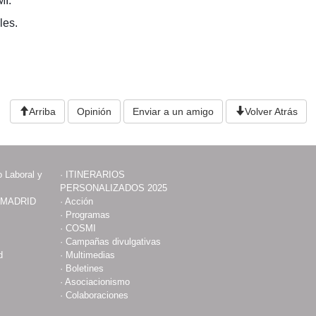
MI.
les.
Arriba
Opinión
Enviar a un amigo
Volver Atrás
 Laboral y
·
ITINERARIOS
PERSONALIZADOS 2025
 MADRID
·
Acción
·
Programas
·
COSMI
·
Campañas divulgativas
d
·
Multimedias
·
Boletines
·
Asociacionismo
·
Colaboraciones