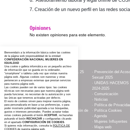
6. Asesoramiento laboral y legal online de COS
7. Creación de un nuevo perfil en las
redes socia
Opiniones
No existen opiniones para este elemento.
Bienvenida/o a la información básica sobre las cookies
de la página web responsabilidad de la entidad:
CONFEDERACIÓN NACIONAL MUJERES EN
IGUALDAD
Una cookie o galleta informática es un pequeño archivo
de información que se guarda en tu ordenador,
·
ACTOS CON MOTIVO DEL 25
·
Prevención del Acoso
“smartphone” o tableta cada vez que visitas nuestra
NOVIEMBRE
Sexual 2025
página web. Algunas cookies son nuestras y otras
pertenecen a empresas externas que prestan servicios
·
Contacta y Asóciate
·
UNIDAS HACEMOS
para nuestra página web.
Las cookies pueden ser de varios tipos: las cookies
2024-2025
técnicas son necesarias para que nuestra página web
·
Publicaciones
·
Comunicación
pueda funcionar, no necesitan de tu autorización y son
las únicas que tenemos activadas por defecto.
·
Somos
·
Noticias
El resto de cookies sirven para mejorar nuestra página,
·
Aviso Legal
·
Política de Privacida
para personalizarla en base a tus preferencias, o para
poder mostrarte publicidad ajustada a tus búsquedas,
·
Compromiso con la protección de
·
Política Cookies
gustos e intereses personales. Puedes aceptar todas
estas cookies pulsando el botón
datos personales
ACEPTAR
, rechazarlas
·
Agenda
pulsando el botón
RECHAZAR
o configurarlas clicando
·
Espacio Cultural
·
Mujeres Influyentes
en el apartado
CONFIGURACIÓN DE COOKIES.
Si quieres más información, consulta la
POLÍTICA DE
·
#AGROIGUALDAD 2025
·
Mapa web
COOKIES
de nuestra página web.