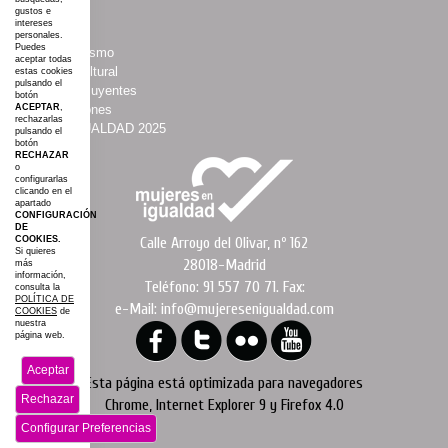
gustos e
·
Boletines
intereses
·
Agenda
personales.
Puedes
·
Asociacionismo
aceptar todas
·
Espacio Cultural
estas cookies
pulsando el
·
Mujeres Influyentes
botón
ACEPTAR
,
·
Colaboraciones
rechazarlas
·
#AGROIGUALDAD 2025
pulsando el
botón
·
Mapa web
RECHAZAR
o
configurarlas
clicando en el
apartado
CONFIGURACIÓN
DE
COOKIES.
Calle Arroyo del Olivar, nº 162
Si quieres
28018-Madrid
más
información,
Teléfono: 91 557 70 71. Fax:
consulta la
POLÍTICA DE
e-Mail: info@mujeresenigualdad.com
COOKIES
de
nuestra
página web.
Aceptar
Esta página está optimizada para navegadores
Rechazar
Chrome, Internet Explorer 9 y Firefox 4.0
Configurar Preferencias