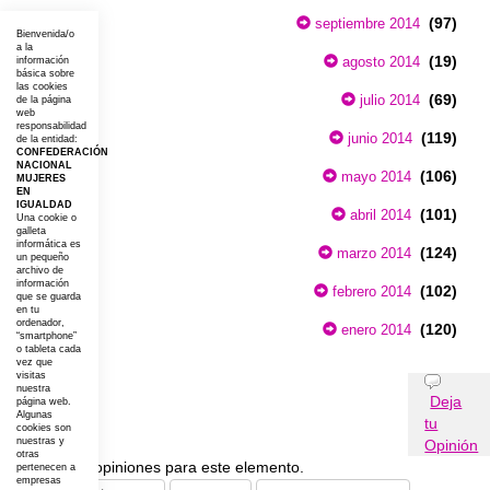
(97)
septiembre 2014
Bienvenida/o
a la
(19)
agosto 2014
información
básica sobre
las cookies
(69)
julio 2014
de la página
web
responsabilidad
(119)
junio 2014
de la entidad:
CONFEDERACIÓN
NACIONAL
(106)
mayo 2014
MUJERES
EN
IGUALDAD
(101)
abril 2014
Una cookie o
galleta
informática es
(124)
marzo 2014
un pequeño
archivo de
información
(102)
febrero 2014
que se guarda
en tu
ordenador,
(120)
enero 2014
“smartphone”
o tableta cada
vez que
visitas
Opiniones
nuestra
Deja
página web.
Algunas
tu
cookies son
nuestras y
Opinión
otras
No existen opiniones para este elemento.
pertenecen a
empresas