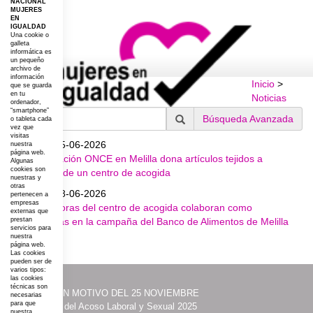
NACIONAL
MUJERES
EN
IGUALDAD
Una cookie o
galleta
informática es
un pequeño
archivo de
información
Inicio
>
que se guarda
en tu
Noticias
ordenador,
“smartphone”
Búsqueda Avanzada
o tableta cada
vez que
visitas
Fecha: 15-06-2026
nuestra
página web.
La Fundación ONCE en Melilla dona artículos tejidos a
Algunas
cookies son
menores de un centro de acogida
nuestras y
otras
Fecha: 08-06-2026
pertenecen a
empresas
Trabajadoras del centro de acogida colaboran como
externas que
voluntarias en la campaña del Banco de Alimentos de Melilla
prestan
servicios para
nuestra
página web.
Las cookies
pueden ser de
varios tipos:
las cookies
técnicas son
·
ACTOS CON MOTIVO DEL 25 NOVIEMBRE
necesarias
para que
·
Prevención del Acoso Laboral y Sexual 2025
nuestra